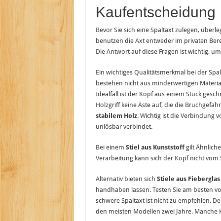
Kaufentscheidung
Bevor Sie sich eine Spaltaxt zulegen, übe
benutzen die Axt entweder im privaten Bere
Die Antwort auf diese Fragen ist wichtig, um
Ein wichtiges Qualitätsmerkmal bei der Spa
bestehen nicht aus minderwertigen Materia
Idealfall ist der Kopf aus einem Stück gesc
Holzgriff keine Äste auf, die die Bruchgefa
stabilem Holz
. Wichtig ist die Verbindung 
unlösbar verbindet.
Bei einem
Stiel aus Kunststoff
gilt Ähnlich
Verarbeitung kann sich der Kopf nicht vom S
Alternativ bieten sich
Stiele aus Fieberglas
handhaben lassen. Testen Sie am besten vor
schwere Spaltaxt ist nicht zu empfehlen. De
den meisten Modellen zwei Jahre. Manche He