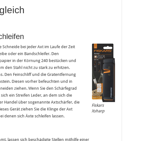
gleich
chleifen
e Schneide bei jeder Axt im Laufe der Zeit
eibe oder ein Bandschleifer. Den
fpapier in der Körnung 240 bestücken und
 den Stahl nicht zu stark zu erhitzen.
s. Den Feinschliff und die Gratentfernung
hstein. Diesen vorher befeuchten und in
neiden ziehen. Wenn Sie den Schärfegrad
sich ein Streifen Leder, an dem sich die
er Handel über sogenannte Axtschärfer, die
Fiskars
eses Gerät ziehen Sie die Klinge der Axt
Xsharp
ei denen sich Äxte schleifen lassen.
t, lassen sich beschädigte Stellen mithilfe einer